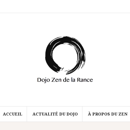
Accueil
Actualité
À
du
propos
dojo
du
zen
ACCUEIL
ACTUALITÉ DU DOJO
À PROPOS DU ZEN